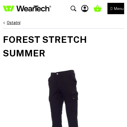
Přejít
na
NÁKUPNÍ
obsah
KOŠÍK
Ostatní
FOREST STRETCH
SUMMER