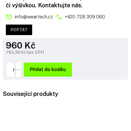
či výšivkou. Kontaktujte nás.
info
@
weartech.cz
+420 728 309 060
POPTAT
960 Kč
793,39 Kč bez DPH
Měrná
cena:
Přidat do košíku
Související produkty