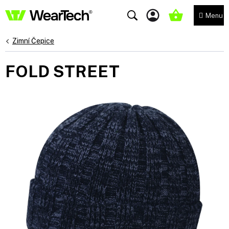
Přejít
na
NÁKUPNÍ
obsah
KOŠÍK
Zimní Čepice
FOLD STREET