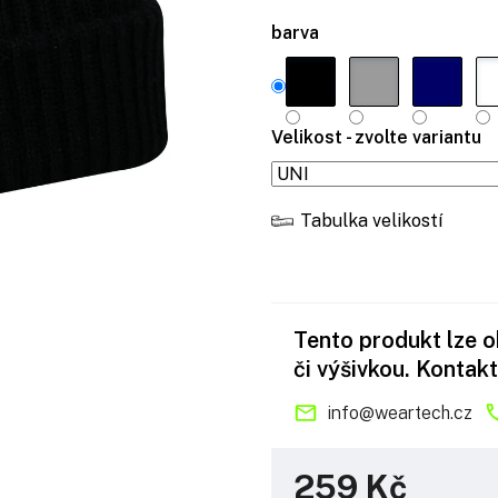
barva
Velikost - zvolte variantu
Tabulka velikostí
Tento produkt lze 
či výšivkou. Kontakt
info
@
weartech.cz
259 Kč