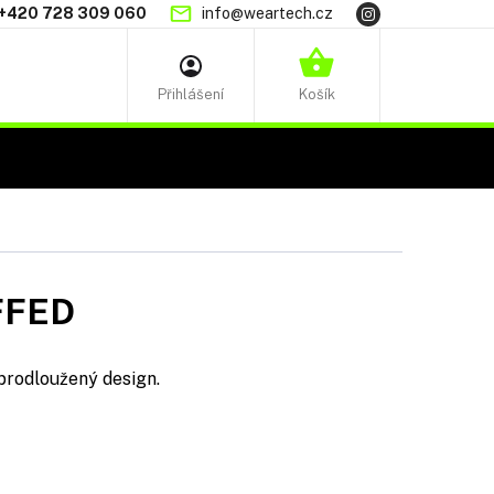
+420 728 309 060
info@weartech.cz
NÁKUPNÍ
KOŠÍK
FFED
 prodloužený design.