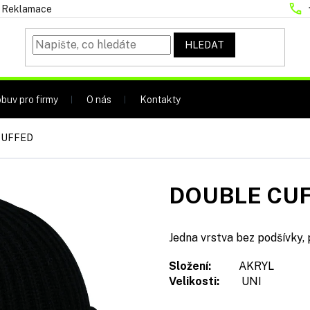
Reklamace
HLEDAT
buv pro firmy
O nás
Kontakty
CUFFED
DOUBLE CU
Jedna vrstva bez podšívky,
Složení:
AKRYL
Velikosti:
UNI