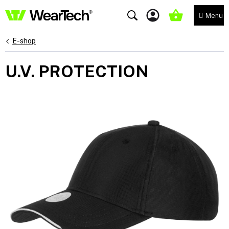
Přejít
na
NÁKUPNÍ
obsah
KOŠÍK
E-shop
U.V. PROTECTION