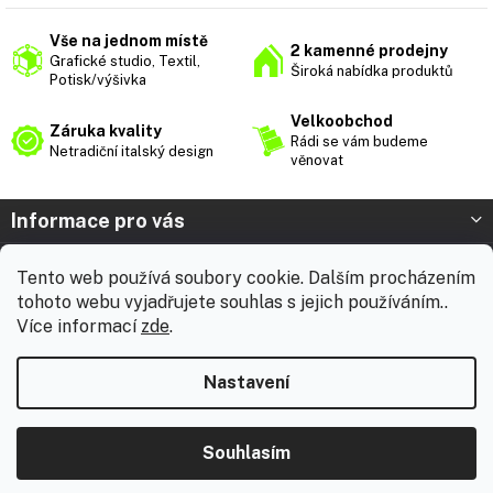
á
d
Vše na jednom místě
2 kamenné prodejny
a
Grafické studio, Textil,
Široká nabídka produktů
c
Potisk/výšivka
í
p
Velkoobchod
Záruka kvality
r
Rádi se vám budeme
Netradiční italský design
v
věnovat
k
y
Z
Informace pro vás
v
á
ý
p
p
Prodejna Nymburk
Tento web používá soubory cookie. Dalším procházením
a
i
tohoto webu vyjadřujete souhlas s jejich používáním..
t
s
Prodejna Solnice
u
Více informací
zde
.
í
Vážení zákazníci, chtěli bychom vás informovat, že od 3. 8.
Kontakt
2026 do 18. 8. 2026 máme celofiremní dovolenou. Během této
Nastavení
doby nebudou expedovány žádné zásilky ani realizovány
zakázky včetně brandingu. E-shop zůstává v provozu a
všechny přijaté objednávky začneme přednostně odesílat
Copyright 2026
WearTech.cz
. Všechna práva vyhrazena.
ihned po našem návratu od 19. 8. 2026. Děkujeme za vaši
Souhlasím
přízeň a přejeme vám krásné léto!
Vytvořil Shoptet
|
ShopCode