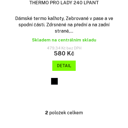
THERMO PRO LADY 240 LPANT
Dámské termo kalhoty, Zebrované v pase a ve
spodní části. Zdrsněné na přední a na zadní
straně,...
Skladem na centrálním skladu
479,34 Kč bez DPH
580 Kč
DETAIL
2
položek celkem
O
v
l