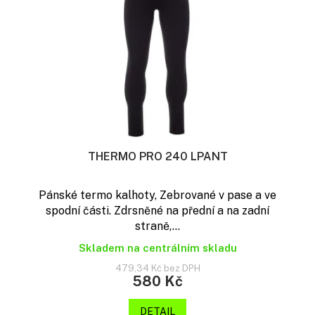
t
p
ů
r
o
d
u
k
t
ů
THERMO PRO 240 LPANT
Pánské termo kalhoty, Zebrované v pase a ve
spodní části. Zdrsněné na přední a na zadní
straně,...
Skladem na centrálním skladu
479,34 Kč bez DPH
580 Kč
DETAIL