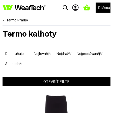
Přejít
na
NÁKUPNÍ
obsah
KOŠÍK
Termo Prádlo
Termo kalhoty
Ř
a
Doporučujeme
Nejlevnější
Nejdražší
Nejprodávanější
z
e
Abecedně
n
í
p
OTEVŘÍT FILTR
r
V
o
ý
d
p
u
i
k
s