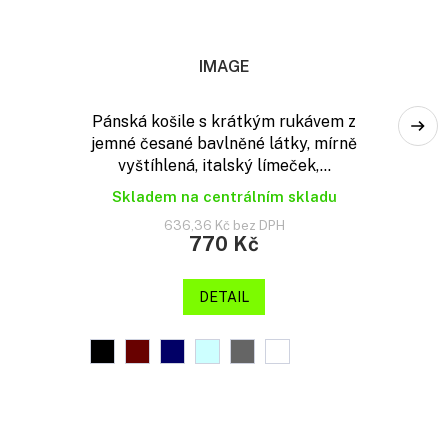
IMAGE
Pánská košile s krátkým rukávem z
jemné česané bavlněné látky, mírně
vyštíhlená, italský límeček,...
Skladem na centrálním skladu
636,36 Kč bez DPH
770 Kč
DETAIL