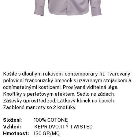
Košile s dlouhým rukávem, contemporary fit. Tvarovaný
poloviční francouzský límeček s uzavřeným stojáčkem a
odnímatelnými kosticemi. Prošívaná viditelná léga.
Knoflíky s perleťovým efektem. Sedlo na zádech.
Záševky uprostřed zad. Látkový klínek na bocích.
Zaoblené manžety se 2 knoflíky.
Složení:
100% COTONE
Vzhled:
KEPR DVOJITÝ TWISTED
Hmotnost:
130 GR/MQ