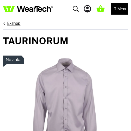
Přejít
na
NÁKUPNÍ
obsah
KOŠÍK
E-shop
TAURINORUM
Novinka