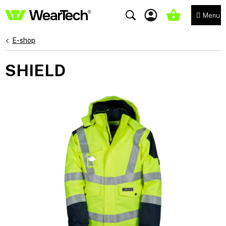
Přejít
na
NÁKUPNÍ
obsah
KOŠÍK
E-shop
SHIELD