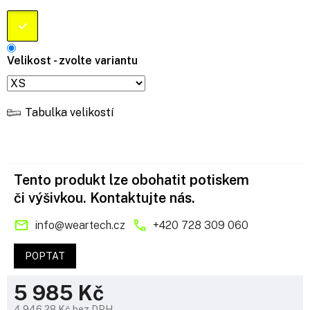
Velikost - zvolte variantu
Tabulka velikostí
Tento produkt lze obohatit potiskem
či výšivkou. Kontaktujte nás.
info
@
weartech.cz
+420 728 309 060
POPTAT
5 985 Kč
4 946,28 Kč bez DPH