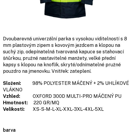
Dvoubarevná univerzální parka s vysokou viditelností s 8
mm plastovým zipem s kovovým jezdcem a klopou na
suchý zip, odepínatelná tvarovaná kapuce se stahovací
šňůrkou, pružné nastavitelné manžety, velké přední
kapsy s klopou na knoflík, skryté/odnímatelné pružné
pouzdro na jmenovku. Vnitřek: zateplení.
Složení:
98% POLYESTER MÁČENÝ + 2% UHLÍKOVÉ
VLÁKNO
Vzhled:
OXFORD 300D MULTI-PRO MÁČENÝ PU
Hmotnost:
220 GR/MQ
Velikosti:
XS-S-M-L-XL-XXL-3XL-4XL-5XL
barva