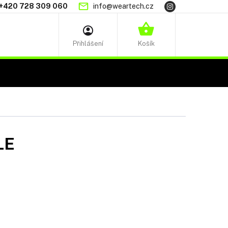
+420 728 309 060
info@weartech.cz
NÁKUPNÍ
KOŠÍK
LE