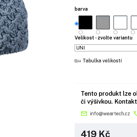
barva
Velikost - zvolte variantu
Tabulka velikostí
Tento produkt lze 
či výšivkou. Kontakt
info
@
weartech.cz
419 Kč