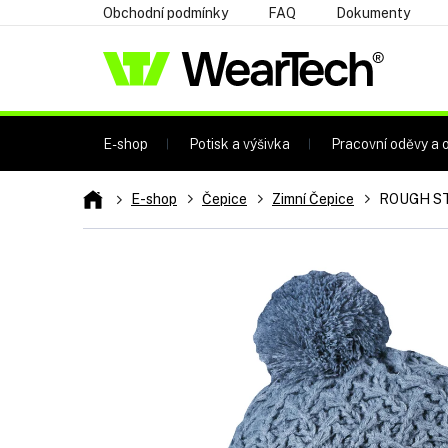
Přejít
Obchodní podmínky
FAQ
Dokumenty
na
obsah
E-shop
Potisk a výšivka
Pracovní oděvy a o
Domů
E-shop
Čepice
Zimní Čepice
ROUGH S