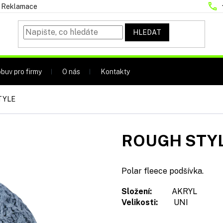
Reklamace
HLEDAT
buv pro firmy
O nás
Kontakty
TYLE
ROUGH STY
Polar fleece podšívka.
Složení:
AKRYL
Velikosti:
UNI