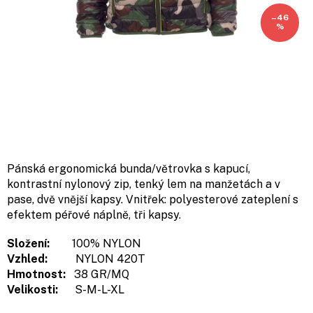
–46
%
Pánská ergonomická bunda/větrovka s kapucí,
kontrastní nylonový zip, tenký lem na manžetách a v
pase, dvě vnější kapsy. Vnitřek: polyesterové zateplení s
efektem péřové náplně, tři kapsy.
Složení:
100% NYLON
Vzhled:
NYLON 420T
Hmotnost:
38 GR/MQ
Velikosti:
S-M-L-XL