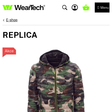
Přejít
na
NÁKUPNÍ
obsah
KOŠÍK
E-shop
REPLICA
Akce