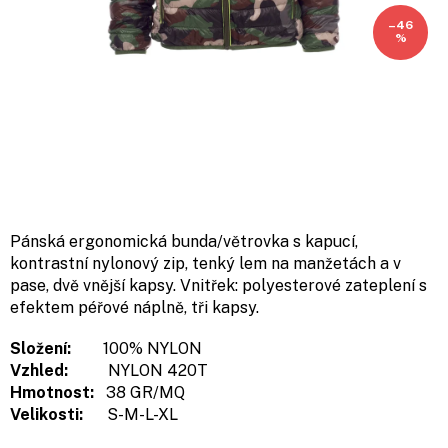
–46
%
Pánská ergonomická bunda/větrovka s kapucí,
kontrastní nylonový zip, tenký lem na manžetách a v
pase, dvě vnější kapsy. Vnitřek: polyesterové zateplení s
efektem péřové náplně, tři kapsy.
Složení:
100% NYLON
Vzhled:
NYLON 420T
Hmotnost:
38 GR/MQ
Velikosti:
S-M-L-XL