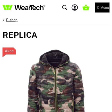
Přejít
na
NÁKUPNÍ
obsah
KOŠÍK
E-shop
REPLICA
Akce