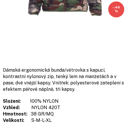
–46
%
Dámská ergonomická bunda/větrovka s kapucí,
kontrastní nylonový zip, tenký lem na manžetách a v
pase, dvě vnější kapsy. Vnitřek: polyesterové zateplení s
efektem péřové náplně, tři kapsy.
Složení:
100% NYLON
Vzhled:
NYLON 420T
Hmotnost:
38 GR/MQ
Velikosti:
S-M-L-XL