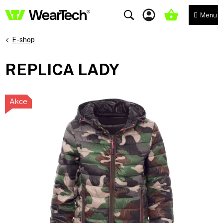
Přejít
na
NÁKUPNÍ
obsah
KOŠÍK
E-shop
REPLICA LADY
Akce