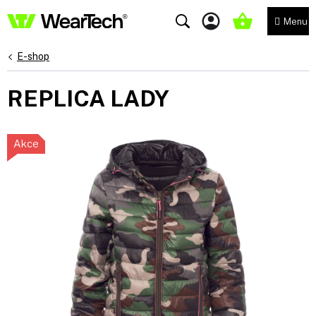
Přejít
na
NÁKUPNÍ
obsah
KOŠÍK
E-shop
REPLICA LADY
Akce