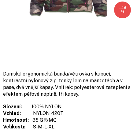
–46
%
Dámská ergonomická bunda/větrovka s kapucí,
kontrastní nylonový zip, tenký lem na manžetách a v
pase, dvě vnější kapsy. Vnitřek: polyesterové zateplení s
efektem péřové náplně, tři kapsy.
Složení:
100% NYLON
Vzhled:
NYLON 420T
Hmotnost:
38 GR/MQ
Velikosti:
S-M-L-XL