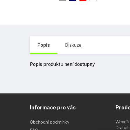
Popis
Diskuze
Popis produktu není dostupný
Z
á
Informace pro vás
Prod
p
a
t
WearT
Obchodní podmínky
í
Drahel