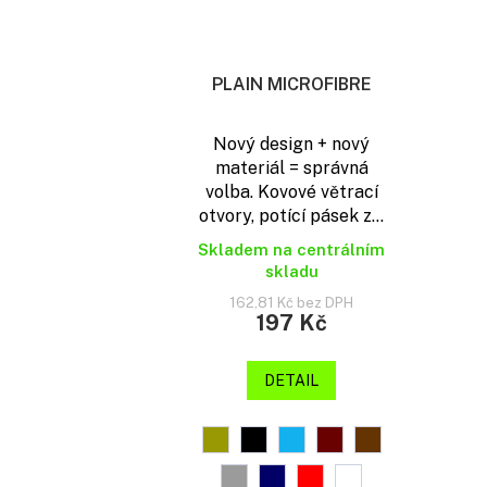
PLAIN MICROFIBRE
Nový design + nový
materiál = správná
volba. Kovové větrací
otvory, potící pásek z...
Skladem na centrálním
skladu
162,81 Kč bez DPH
197 Kč
DETAIL