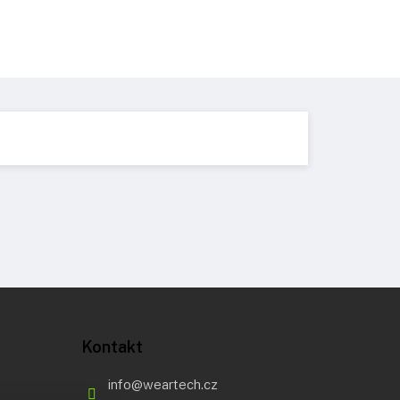
Kontakt
info
@
weartech.cz