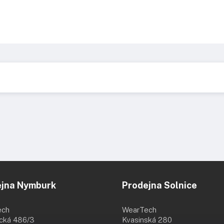
ejna Nymburk
Prodejna Solnice
ech
WearTech
ická 486/3
Kvasinská 280