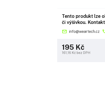
Tento produkt lze 
či výšivkou. Kontakt
info
@
weartech.cz
195 Kč
161,16 Kč bez DPH
Měrná
cena: