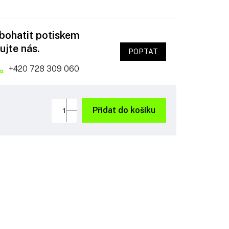
obohatit potiskem
ujte nás.
POPTAT
+420 728 309 060
Přidat do košíku