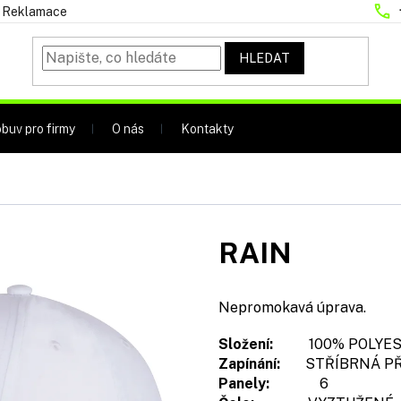
Reklamace
HLEDAT
buv pro firmy
O nás
Kontakty
RAIN
Nepromokavá úprava.
Složení:
100% POLYES
Zapínání:
STŘÍBRNÁ PŘ
Panely:
6