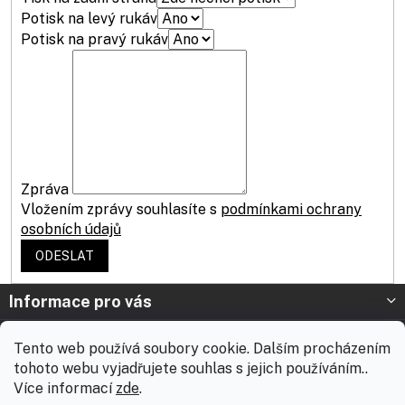
Potisk na levý rukáv
Potisk na pravý rukáv
Zpráva
Vložením zprávy souhlasíte s
podmínkami ochrany
osobních údajů
Z
Informace pro vás
á
p
Prodejna Nymburk
Tento web používá soubory cookie. Dalším procházením
a
tohoto webu vyjadřujete souhlas s jejich používáním..
t
Prodejna Solnice
Více informací
zde
.
í