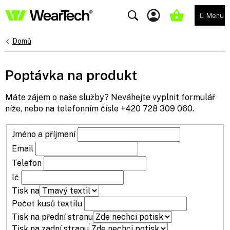
Přejít
na
NÁKUPNÍ
obsah
KOŠÍK
Domů
Poptávka na produkt
Máte zájem o naše služby? Neváhejte vyplnit formulář
níže, nebo na telefonním čísle
+420 728 309 060
.
Jméno a příjmení
Email
Telefon
Ič
Tisk na
Počet kusů textilu
Tisk na přední stranu
Tisk na zadní stranu