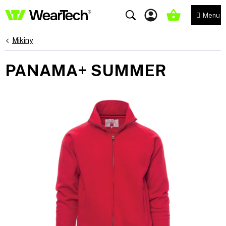
Přejít
na
NÁKUPNÍ
obsah
KOŠÍK
Mikiny
PANAMA+ SUMMER