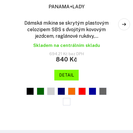
PANAMA+LADY
Dámská mikina se skrytým plastovým
celozipem SBS s dvojitým kovovým
jezdcem, raglánové rukávy,...
Skladem na centrálním skladu
694,21 Kč bez DPH
840 Kč
DETAIL