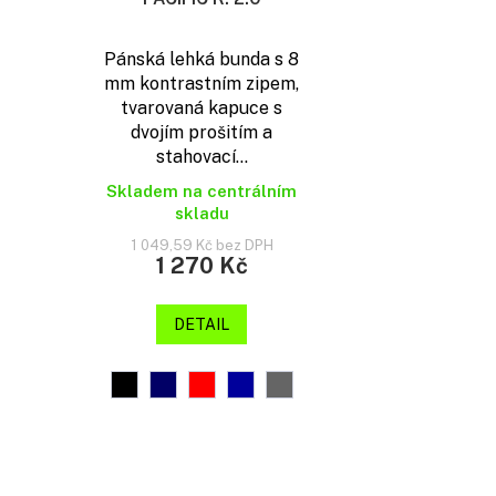
Pánská lehká bunda s 8
mm kontrastním zipem,
tvarovaná kapuce s
dvojím prošitím a
stahovací...
Skladem na centrálním
skladu
1 049,59 Kč bez DPH
1 270 Kč
DETAIL