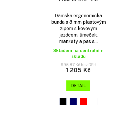
Dámská ergonomická
bunda s 8 mm plastovým
zipem s kovovým
jezdcem, límeček,
manžety a pas s...
Skladem na centrálním
skladu
995,87 Kč bez DPH
1 205 Kč
DETAIL