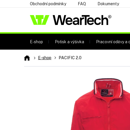
Přejít
Obchodní podmínky
FAQ
Dokumenty
na
obsah
E-shop
Potisk a výšivka
Pracovní oděvy a o
Domů
E-shop
PACIFIC 2.0