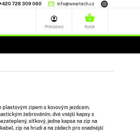
+420 728 309 060
info@weartech.cz
NÁKUPNÍ
KOŠÍK
m plastovým zipem s kovovým jezdcem,
lastickým žebrováním, dvě vnější kapsy s
ezateplený, síťkový, jedna kapsa na zip na
abel, zip na hrudi a na zádech pro snadnější