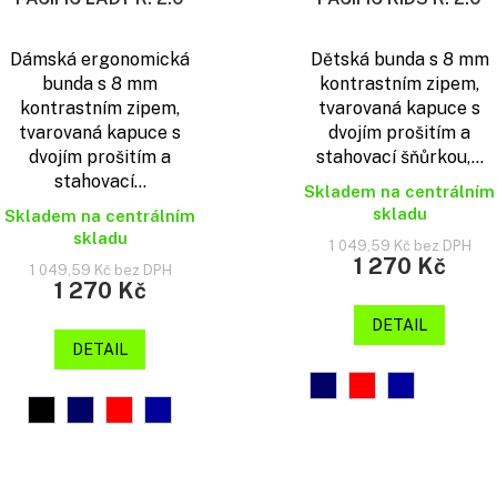
Dámská ergonomická
Dětská bunda s 8 mm
bunda s 8 mm
kontrastním zipem,
kontrastním zipem,
tvarovaná kapuce s
tvarovaná kapuce s
dvojím prošitím a
dvojím prošitím a
stahovací šňůrkou,...
stahovací...
Skladem na centrálním
skladu
Skladem na centrálním
skladu
1 049,59 Kč bez DPH
1 270 Kč
1 049,59 Kč bez DPH
1 270 Kč
DETAIL
DETAIL