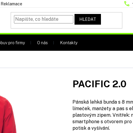
Reklamace
HLEDAT
buv pro firmy
O nás
Kontakty
PACIFIC 2.0
Pánská lehká bunda s 8 m
límeček, manžety a pas s e
plastovým zipem. Vnitřek: n
smartphone s otvorem pro k
potisk a vyšívání.