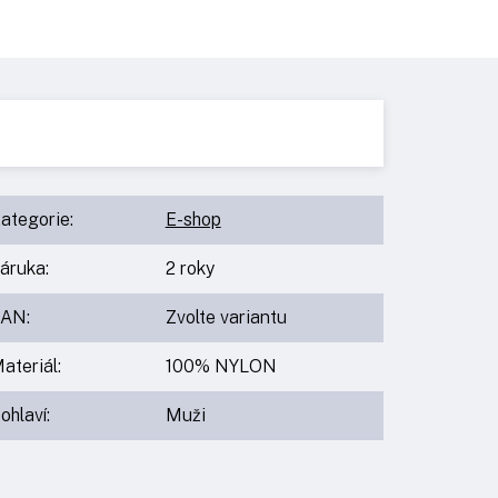
ategorie
:
E-shop
áruka
:
2 roky
EAN
:
Zvolte variantu
ateriál
:
100% NYLON
ohlaví
:
Muži