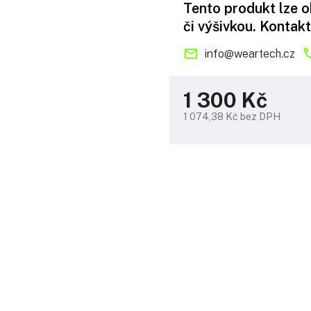
Tento produkt lze 
či výšivkou. Kontakt
info
@
weartech.cz
1 300 Kč
1 074,38 Kč bez DPH
Měrná
cena: