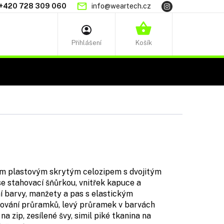
+420 728 309 060
info@weartech.cz
NÁKUPNÍ
KOŠÍK
ím plastovým skrytým celozipem s dvojitým
 stahovací šňůrkou, vnitřek kapuce a
í barvy, manžety a pas s elastickým
mování průramků, levý průramek v barvách
na zip, zesílené švy, simil piké tkanina na