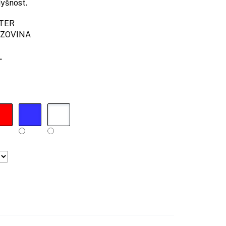
dyšnost.
TER
ZOVINA
L