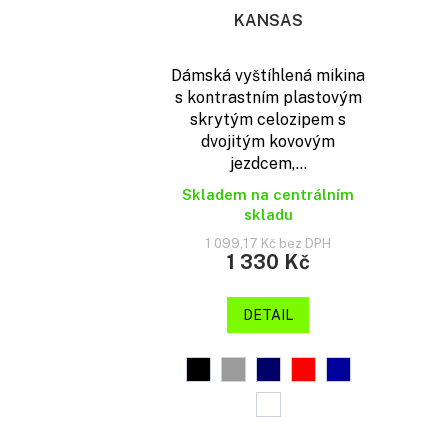
KANSAS
Dámská vyštíhlená mikina
s kontrastním plastovým
skrytým celozipem s
dvojitým kovovým
jezdcem,...
Skladem na centrálním
skladu
1 099,17 Kč bez DPH
1 330 Kč
DETAIL