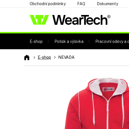
Přejít
Obchodní podmínky
FAQ
Dokumenty
na
obsah
E-shop
Potisk a výšivka
Pracovní oděvy a o
Domů
E-shop
NEVADA