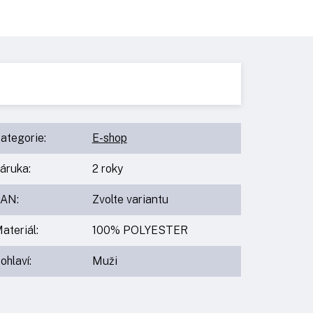
ategorie
:
E-shop
áruka
:
2 roky
EAN
:
Zvolte variantu
ateriál
:
100% POLYESTER
ohlaví
:
Muži