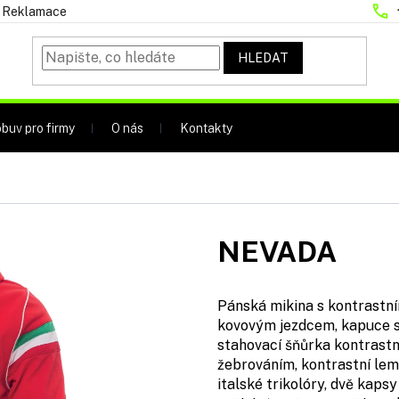
Reklamace
HLEDAT
buv pro firmy
O nás
Kontakty
NEVADA
Pánská mikina s kontrastn
kovovým jezdcem, kapuce se
stahovací šňůrka kontrastn
žebrováním, kontrastní le
italské trikolóry, dvě kapsy 