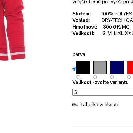
vnější straně pro vyšší pro
Složení:
100% POLYES
Vzhled:
DRY-TECH GÁ
Hmotnost:
300 GR/MQ
Velikosti:
S-M-L-XL-XX
barva
Velikost - zvolte variantu
Tabulka velikostí