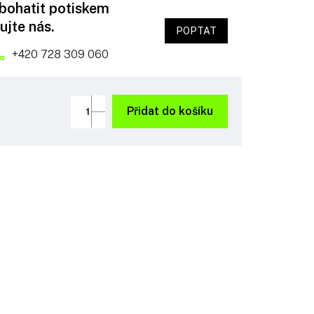
obohatit potiskem
ujte nás.
POPTAT
+420 728 309 060
Přidat do košíku