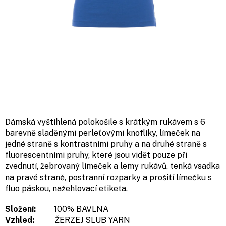
Dámská vyštíhlená polokošile s krátkým rukávem s 6
barevně sladěnými perleťovými knoflíky, límeček na
jedné straně s kontrastními pruhy a na druhé straně s
fluorescentními pruhy, které jsou vidět pouze při
zvednutí, žebrovaný límeček a lemy rukávů, tenká vsadka
na pravé straně, postranní rozparky a prošití límečku s
fluo páskou, nažehlovací etiketa.
Složení:
100% BAVLNA
Vzhled:
ŽERZEJ SLUB YARN