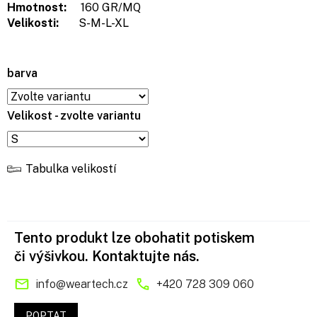
Hmotnost:
160 GR/MQ
Velikosti:
S-M-L-XL
barva
Velikost - zvolte variantu
Tabulka velikostí
Tento produkt lze obohatit potiskem
či výšivkou. Kontaktujte nás.
info
@
weartech.cz
+420 728 309 060
POPTAT