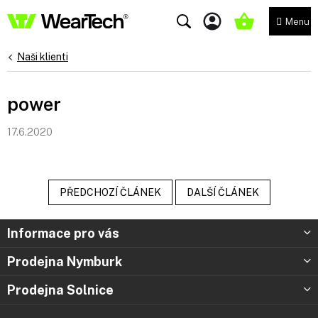
Přejít
na
NÁKUPNÍ
obsah
KOŠÍK
Naši klienti
power
17.6.2020
PŘEDCHOZÍ ČLÁNEK
DALŠÍ ČLÁNEK
Z
Informace pro vás
á
p
Prodejna Nymburk
a
t
Prodejna Solnice
í