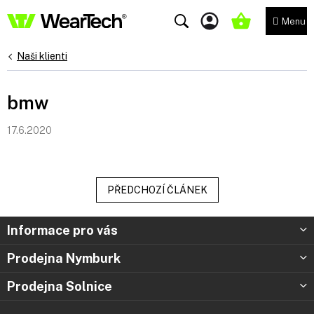
Přejít
na
NÁKUPNÍ
obsah
KOŠÍK
Naši klienti
bmw
17.6.2020
PŘEDCHOZÍ ČLÁNEK
Z
Informace pro vás
á
p
Prodejna Nymburk
a
t
Prodejna Solnice
í