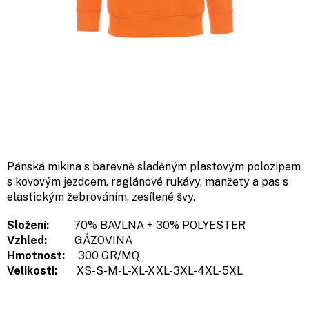
Pánská mikina s barevně sladěným plastovým polozipem
s kovovým jezdcem, raglánové rukávy, manžety a pas s
elastickým žebrováním, zesílené švy.
Složení:
70% BAVLNA + 30% POLYESTER
Vzhled:
GÁZOVINA
Hmotnost:
300 GR/MQ
Velikosti:
XS-S-M-L-XL-XXL-3XL-4XL-5XL