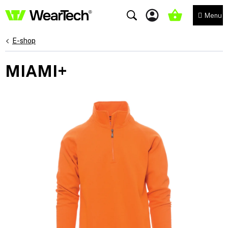
Přejít
na
NÁKUPNÍ
obsah
KOŠÍK
E-shop
MIAMI+