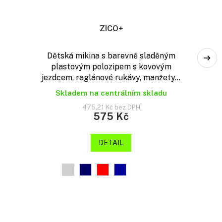
ZICO+
Dětská mikina s barevně sladěným
plastovým polozipem s kovovým
jezdcem, raglánové rukávy, manžety...
Skladem na centrálním skladu
475,21 Kč bez DPH
575 Kč
DETAIL