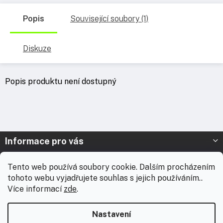
Popis
Související soubory (1)
Diskuze
Popis produktu není dostupný
Z
Informace pro vás
á
p
Prodejna Nymburk
Tento web používá soubory cookie. Dalším procházením
a
tohoto webu vyjadřujete souhlas s jejich používáním..
t
Prodejna Solnice
Více informací
zde
.
í
Vážení zákazníci, chtěli bychom vás informovat, že od 3. 8.
Kontakt
2026 do 18. 8. 2026 máme celofiremní dovolenou. Během této
Nastavení
doby nebudou expedovány žádné zásilky ani realizovány