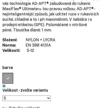
vás technologie AD-APT® zabudovaná do rukavic
MaxiFlex® Ultimate™ tou pravou volbou. AD-APT® -
nejinteligentnější způsob, jak udržet ruce v rukavicích
suché, chladné a to i při maximálním. V nabídce i s
prodejní etiketou (SPE). Polomáčené v nitrilové
pěně. Tloušťka dlaně:
1 mm.
Složení:
NYLON + LYCRA
Norma:
EN 388 4131A
Velikosti:
5-12
barva
Velikost - zvolte variantu