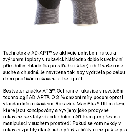
Technologie AD-APT® se aktivuje pohybem rukou a
zvýšením teploty v rukavici. Následně dojde k uvolnění
přírodního chladicího prostředku, který udrží vaše ruce
suché a chladné. Je navržena tak, aby vydržela po celou
dobu používání rukavice, a lze ji prát.
Bestseler značky ATG®. Ochranné rukavice s revoluční
technologií AD-APT®. O 31% snížení míry pocení oproti
standardním rukavicím. Rukavice MaxiFlex® Ultimate™,
které jsou koncipovány a vyvíjeny jako prodyšné
rukavice, se staly standardním měřítkem pro přesnou
manipulaci v suchém prostředí. Pokud se vám někdy v
rukavici zpotily dlaně nebo příliš zahřály ruce, pak je pro