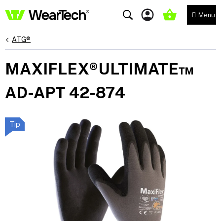
Přejít
na
NÁKUPNÍ
obsah
KOŠÍK
ATG®
MAXIFLEX®ULTIMATE™
AD-APT 42-874
Tip