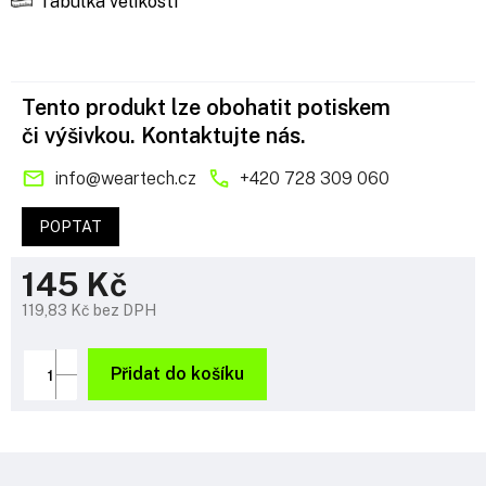
Tabulka velikostí
Tento produkt lze obohatit potiskem
či výšivkou. Kontaktujte nás.
info
@
weartech.cz
+420 728 309 060
POPTAT
145 Kč
119,83 Kč bez DPH
Měrná
cena:
Přidat do košíku