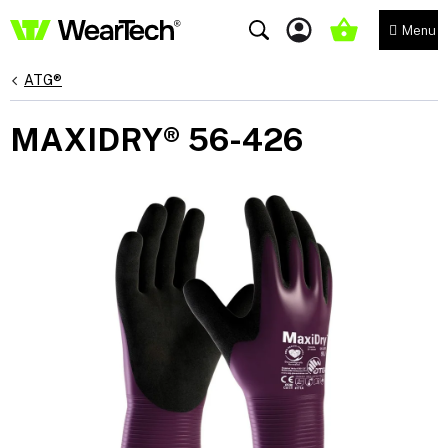
Přejít
na
NÁKUPNÍ
obsah
KOŠÍK
ATG®
MAXIDRY® 56-426