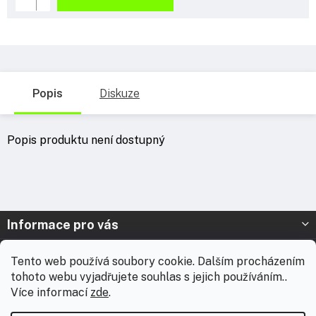
Popis
Diskuze
Popis produktu není dostupný
Z
Informace pro vás
á
p
Prodejna Nymburk
Tento web používá soubory cookie. Dalším procházením
a
tohoto webu vyjadřujete souhlas s jejich používáním..
t
Prodejna Solnice
Více informací
zde
.
í
Vážení zákazníci, chtěli bychom vás informovat, že od 3. 8.