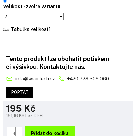
Velikost - zvolte variantu
Tabulka velikostí
Tento produkt lze obohatit potiskem
či výšivkou. Kontaktujte nás.
info
@
weartech.cz
+420 728 309 060
POPTAT
195 Kč
161,16 Kč bez DPH
Měrná
cena:
Přidat do košíku