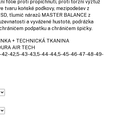
ní fólie proti propíchnutí, proti torzní výztuž
ve tvaru koňské podkovy, mezipodešev z
 ESD, tlumič nárazů MASTER BALANCE z
uževnatosti a vyvážené hustotě, podrážka
chráničem podpatku a chráničem špičky.
KA + TECHNICKÁ TKANINA
RA AIR TECH
42-42,5-43-43,5-44-44,5-45-46-47-48-49-