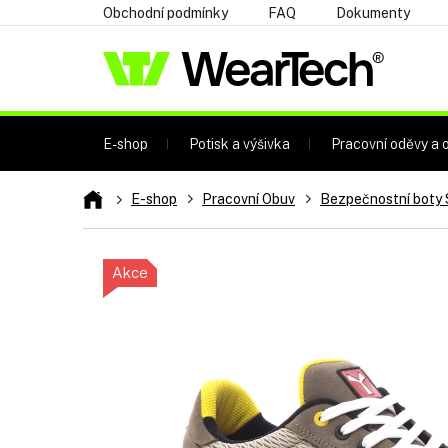
Přejít
Obchodní podmínky
FAQ
Dokumenty
na
obsah
E-shop
Potisk a výšivka
Pracovní oděvy a o
Domů
E-shop
Pracovní Obuv
Bezpečnostní boty 
Akce