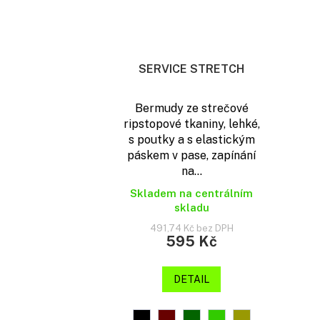
SERVICE STRETCH
Bermudy ze strečové
ripstopové tkaniny, lehké,
s poutky a s elastickým
páskem v pase, zapínání
na...
Skladem na centrálním
skladu
491,74 Kč bez DPH
595 Kč
DETAIL