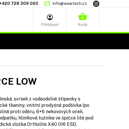
+420 728 309 060
info@weartech.cz
NÁKUPNÍ
KOŠÍK
RCE LOW
nská, svršek z voděodolné štípenky s
cké tkaniny, vnitřní prodyšná podšívka (po
olná proti oděru, 6+6 nekovových oček,
odpatku, hliníková tužinka ve špičce litá pod
dická vložka Ortholite X40 016 ESD,