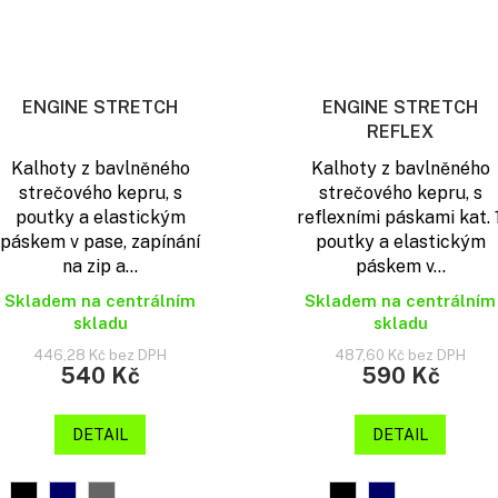
ENGINE STRETCH
ENGINE STRETCH
REFLEX
Kalhoty z bavlněného
Kalhoty z bavlněného
strečového kepru, s
strečového kepru, s
poutky a elastickým
reflexními páskami kat. 1
páskem v pase, zapínání
poutky a elastickým
na zip a...
páskem v...
Skladem na centrálním
Skladem na centrálním
skladu
skladu
446,28 Kč bez DPH
487,60 Kč bez DPH
540 Kč
590 Kč
DETAIL
DETAIL