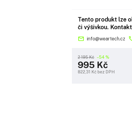
Tento produkt lze 
či výšivkou. Kontakt
info
@
weartech.cz
2 195 Kč
–54 %
995 Kč
822,31 Kč bez DPH
Měrná
cena: