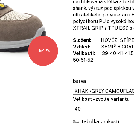
certifikovaná stélka z textil
shank, výztuž pod špičkou 
ultralehkého polyuretanu
polyetheru PU o vysoké ho
XTRAIL GRIP z TPU ESD s 
Složení:
HOVĚZÍ ŠTÍPEN
Vzhled:
SEMIŠ + CORDU
–54 %
Velikosti:
39-40-41-41,5-
50-51-52
barva
Velikost - zvolte variantu
Tabulka velikostí