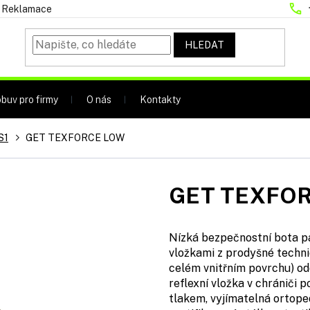
Reklamace
HLEDAT
buv pro firmy
O nás
Kontakty
S1
GET TEXFORCE LOW
GET TEXFO
Nízká bezpečnostní bota pá
vložkami z prodyšné techni
celém vnitřním povrchu) od
reflexní vložka v chrániči p
tlakem, vyjímatelná ortope