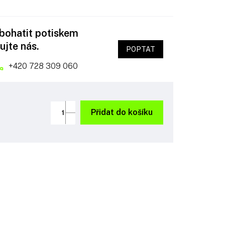
obohatit potiskem
ujte nás.
POPTAT
+420 728 309 060
Přidat do košíku