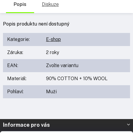
Popis
Diskuze
Popis produktu není dostupný
Kategorie
:
E-shop
Záruka
:
2 roky
EAN
:
Zvolte variantu
Materiál
:
90% COTTON + 10% WOOL
Pohlaví
:
Muži
Z
Informace pro vás
á