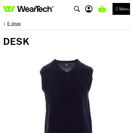
Přejít
na
NÁKUPNÍ
obsah
KOŠÍK
E-shop
DESK