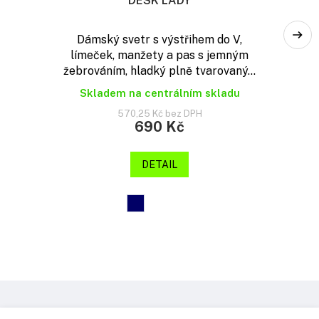
DESK LADY
Dámský svetr s výstřihem do V,
límeček, manžety a pas s jemným
žebrováním, hladký plně tvarovaný...
Skladem na centrálním skladu
570,25 Kč bez DPH
690 Kč
DETAIL