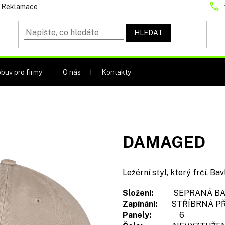
Reklamace
HLEDAT
buv pro firmy
O nás
Kontakty
DAMAGED
Ležérní styl, který frčí. Ba
Složení:
SEPRANÁ BA
Zapínání:
STŘÍBRNÁ PŘ
Panely:
6