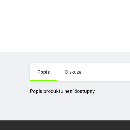
Popis
Diskuze
Popis produktu není dostupný
Z
á