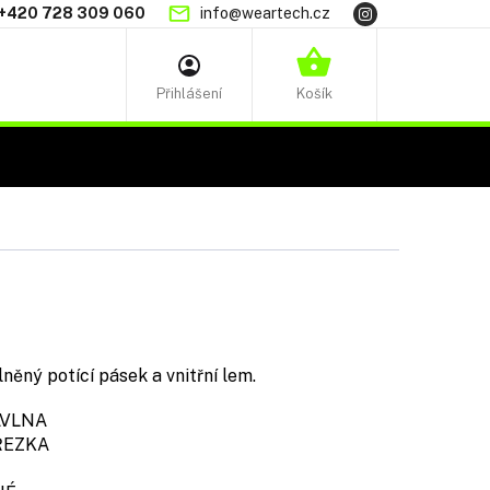
+420 728 309 060
info@weartech.cz
NÁKUPNÍ
KOŠÍK
vlněný potící pásek a vnitřní lem.
VLNA
EZKA