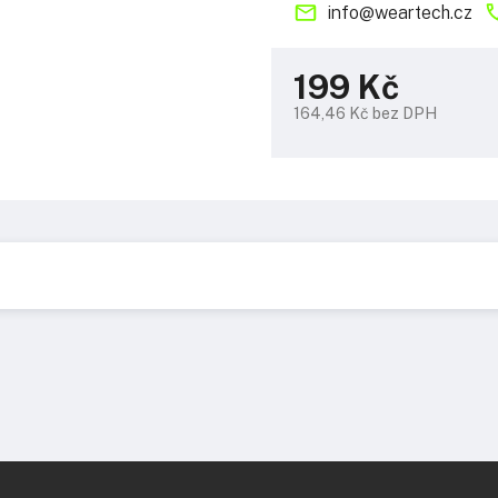
info
@
weartech.cz
199 Kč
164,46 Kč bez DPH
Měrná
cena: