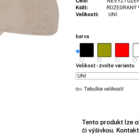
Čelo:
NEVYZTUŽEN
Kšilt:
ROZEDRANÝ VZH
Velikosti:
UNI
barva
Velikost - zvolte variantu
Tabulka velikostí
Tento produkt lze 
či výšivkou. Kontakt