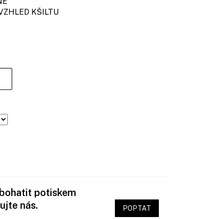
É
LED KŠILTU
obohatit potiskem
ujte nás.
POPTAT