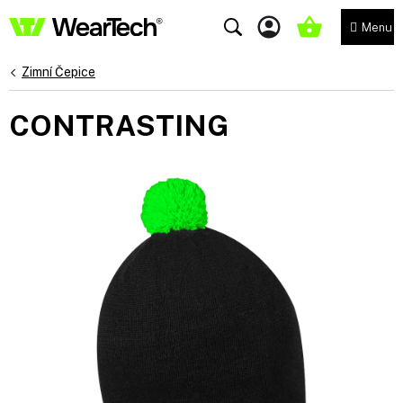
Přejít
na
NÁKUPNÍ
obsah
KOŠÍK
Zimní Čepice
CONTRASTING