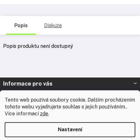
Popis
Diskuze
Popis produktu není dostupný
Z
Informace pro vás
á
p
Prodejna Nymburk
Tento web používá soubory cookie. Dalším procházením
a
tohoto webu vyjadřujete souhlas s jejich používáním..
t
Prodejna Solnice
Více informací
zde
.
í
Vážení zákazníci, chtěli bychom vás informovat, že od 3. 8.
Kontakt
2026 do 18. 8. 2026 máme celofiremní dovolenou. Během této
Nastavení
doby nebudou expedovány žádné zásilky ani realizovány
zakázky včetně brandingu. E-shop zůstává v provozu a