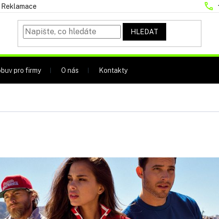
Reklamace
HLEDAT
buv pro firmy
O nás
Kontakty