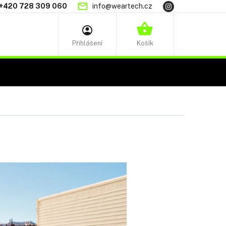
+420 728 309 060
info@weartech.cz
NÁKUPNÍ
KOŠÍK