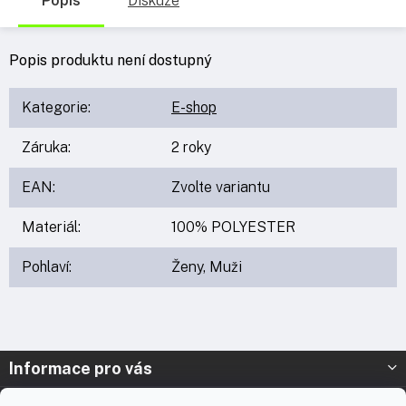
Popis
Diskuze
Popis produktu není dostupný
Kategorie
:
E-shop
Záruka
:
2 roky
EAN
:
Zvolte variantu
Materiál
:
100% POLYESTER
Pohlaví
:
Ženy, Muži
Z
Informace pro vás
á
p
Prodejna Nymburk