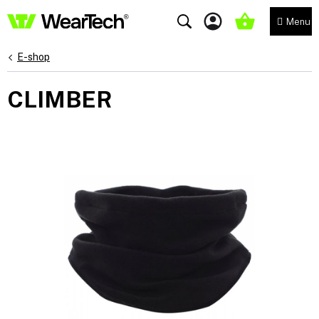
Přejít
na
NÁKUPNÍ
obsah
KOŠÍK
E-shop
CLIMBER