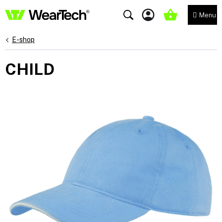
Přejít
na
NÁKUPNÍ
obsah
KOŠÍK
E-shop
CHILD