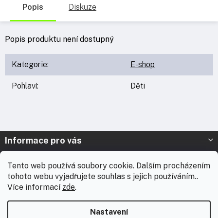
Popis
Diskuze
Popis produktu není dostupný
Kategorie
:
E-shop
Pohlaví
:
Děti
Z
Informace pro vás
á
p
Prodejna Nymburk
Tento web používá soubory cookie. Dalším procházením
a
tohoto webu vyjadřujete souhlas s jejich používáním..
t
Prodejna Solnice
Více informací
zde
.
í
Vážení zákazníci, chtěli bychom vás informovat, že od 3. 8.
Kontakt
2026 do 18. 8. 2026 máme celofiremní dovolenou. Během této
Nastavení
doby nebudou expedovány žádné zásilky ani realizovány