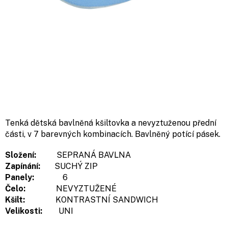
Tenká dětská bavlněná kšiltovka a nevyztuženou přední
části, v 7 barevných kombinacích. Bavlněný potící pásek.
Složení:
SEPRANÁ BAVLNA
Zapínání:
SUCHÝ ZIP
Panely:
6
Čelo:
NEVYZTUŽENÉ
Kšilt:
KONTRASTNÍ SANDWICH
Velikosti:
UNI