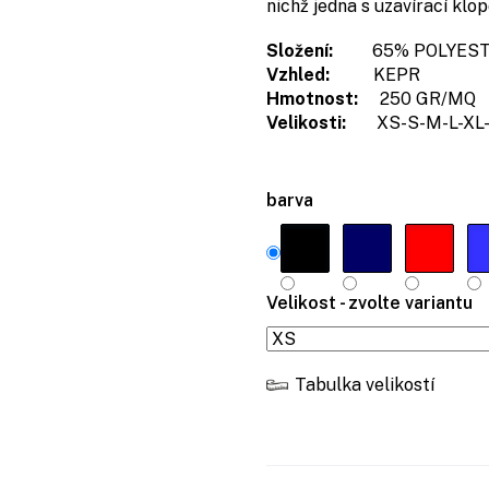
nichž jedna s uzavírací klop
Složení:
65% POLYESTE
Vzhled:
KEPR
Hmotnost:
250 GR/MQ
Velikosti:
XS-S-M-L-XL-
barva
Velikost - zvolte variantu
Tabulka velikostí