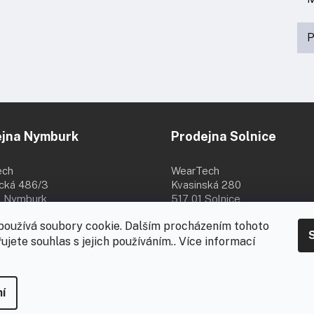
P
ejna Nymburk
Prodejna Solnice
ech
WearTech
ická 486/3
Kvasinská 280
 Nymburk
517 01 Solnice
8:00 - 16:00
Po - Pá 8:00 - 16:30
používá soubory cookie. Dalším procházením tohoto
8.
ujete souhlas s jejich používáním.. Více informací
-
za
í
ena.