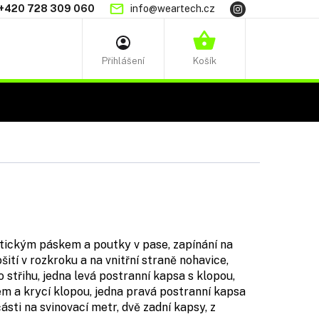
+420 728 309 060
info@weartech.cz
NÁKUPNÍ
KOŠÍK
tickým páskem a poutky v pase, zapínání na
ošití v rozkroku a na vnitřní straně nohavice,
 střihu, jedna levá postranní kapsa s klopou,
m a krycí klopou, jedna pravá postranní kapsa
ásti na svinovací metr, dvě zadní kapsy, z