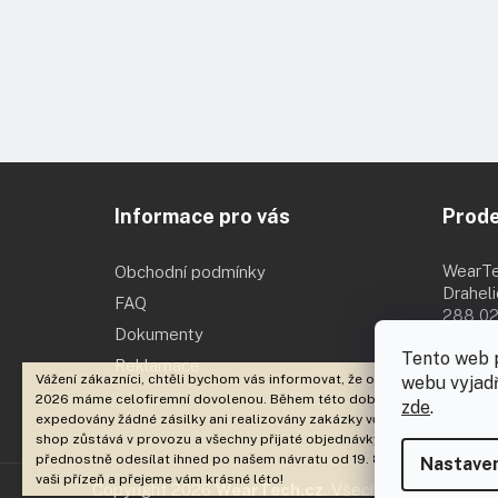
Z
á
Informace pro vás
Prod
p
a
t
WearT
Obchodní podmínky
í
Drahel
FAQ
288 02
Dokumenty
Po - Pá 
Tento web 
Reklamace
Vážení zákazníci, chtěli bychom vás informovat, že od 3. 8. 2026 do 18. 
webu vyjadř
2026 máme celofiremní dovolenou. Během této doby nebudou
zde
.
expedovány žádné zásilky ani realizovány zakázky včetně brandingu. E
shop zůstává v provozu a všechny přijaté objednávky začneme
přednostně odesílat ihned po našem návratu od 19. 8. 2026. Děkujeme 
Nastaven
vaši přízeň a přejeme vám krásné léto!
Copyright 2026
WearTech.cz
. Všechna práva vyhraz