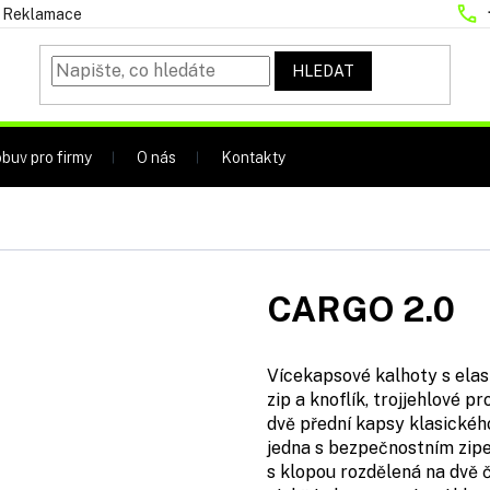
Reklamace
HLEDAT
buv pro firmy
O nás
Kontakty
CARGO 2.0
Vícekapsové kalhoty s elas
zip a knoflík, trojjehlové pr
dvě přední kapsy klasického
jedna s bezpečnostním zipe
s klopou rozdělená na dvě č