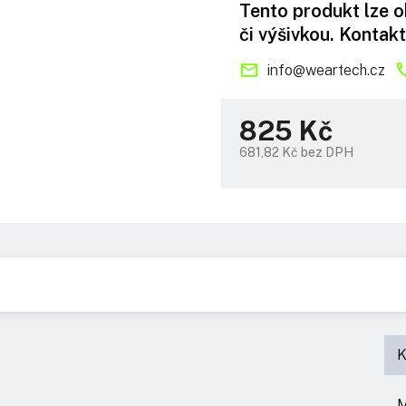
Tento produkt lze 
či výšivkou. Kontakt
info
@
weartech.cz
825 Kč
681,82 Kč bez DPH
Měrná
cena:
K
M