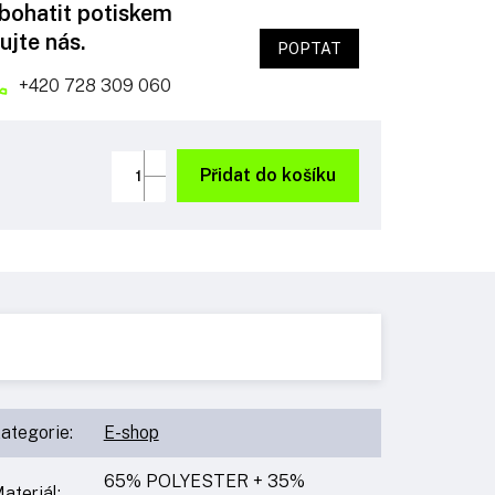
obohatit potiskem
ujte nás.
POPTAT
+420 728 309 060
Přidat do košíku
ategorie
:
E-shop
65% POLYESTER + 35%
ateriál
: