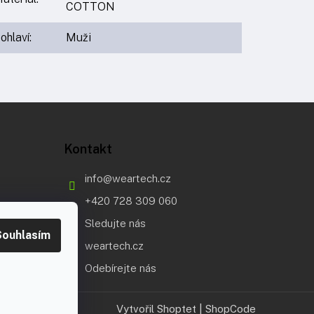
COTTON
ohlaví
:
Muži
Kontakt
info
@
weartech.cz
+420 728 309 060
Sledujte nás
Souhlasím
weartech.cz
Odebírejte nás
Vytvořil Shoptet
|
ShopCode