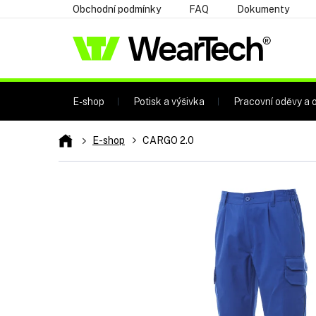
Přejít
Obchodní podmínky
FAQ
Dokumenty
na
obsah
E-shop
Potisk a výšivka
Pracovní oděvy a o
Domů
E-shop
CARGO 2.0