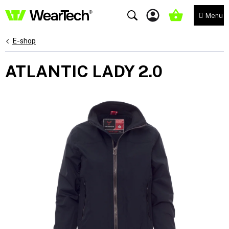
Přejít
na
NÁKUPNÍ
obsah
KOŠÍK
E-shop
ATLANTIC LADY 2.0