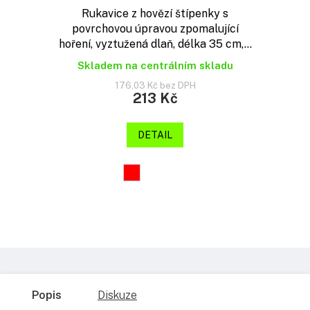
Rukavice z hovězí štípenky s
povrchovou úpravou zpomalující
hoření, vyztužená dlaň, délka 35 cm,...
Skladem na centrálním skladu
176,03 Kč bez DPH
213 Kč
DETAIL
Popis
Diskuze