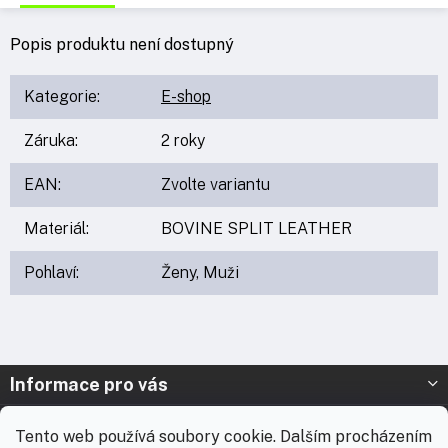
Popis produktu není dostupný
Kategorie
:
E-shop
Záruka
:
2 roky
EAN
:
Zvolte variantu
Materiál
:
BOVINE SPLIT LEATHER
Pohlaví
:
Ženy, Muži
Z
Informace pro vás
á
p
Prodejna Nymburk
Tento web používá soubory cookie. Dalším procházením
a