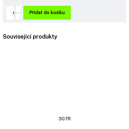
Měrná
cena:
Přidat do košíku
Související produkty
307R