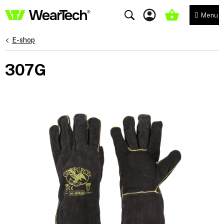
Přejít
na
NÁKUPNÍ
obsah
KOŠÍK
E-shop
307G