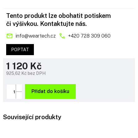
Tento produkt lze obohatit potiskem
či výšivkou. Kontaktujte nás.
info
@
weartech.cz
+420 728 309 060
POPTAT
1 120 Kč
925,62 Kč bez DPH
Měrná
cena:
Přidat do košíku
Související produkty