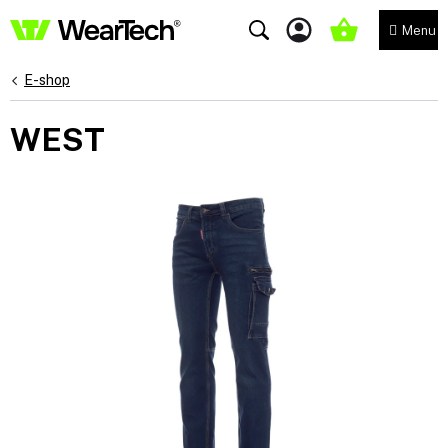
Přejít
na
NÁKUPNÍ
obsah
KOŠÍK
E-shop
WEST