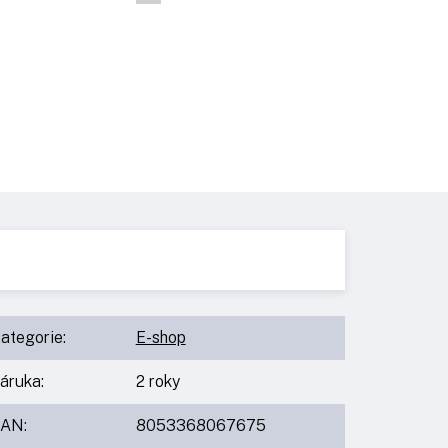
ategorie
:
E-shop
áruka
:
2 roky
EAN
:
8053368067675