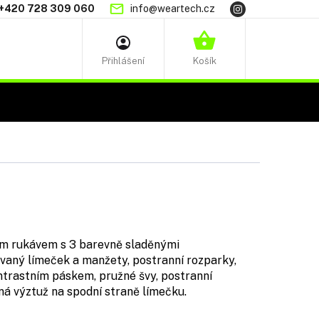
+420 728 309 060
info@weartech.cz
NÁKUPNÍ
KOŠÍK
ým rukávem s 3 barevně sladěnými
ovaný límeček a manžety, postranní rozparky,
ontrastním páskem, pružné švy, postranní
ná výztuž na spodní straně límečku.