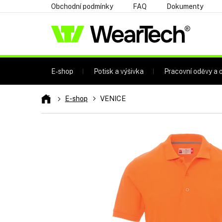
Přejít
Obchodní podmínky
FAQ
Dokumenty
na
obsah
E-shop
Potisk a výšivka
Pracovní oděvy a o
Domů
E-shop
VENICE