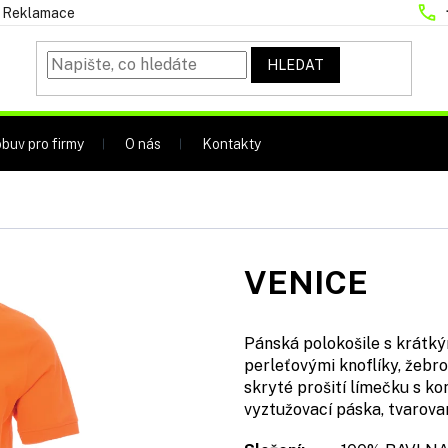
Reklamace
HLEDAT
buv pro firmy
O nás
Kontakty
VENICE
Pánská polokošile s krátk
perleťovými knoflíky, žebr
skryté prošití límečku s k
vyztužovací páska, tvarova