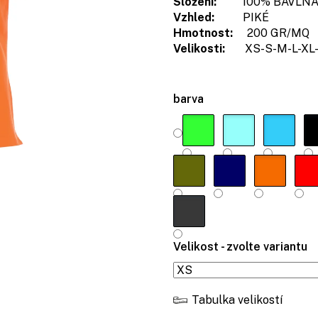
Složení:
100% BAVLN
Vzhled:
PIKÉ
Hmotnost:
200 GR/MQ
Velikosti:
XS-S-M-L-XL-
barva
Velikost - zvolte variantu
Tabulka velikostí