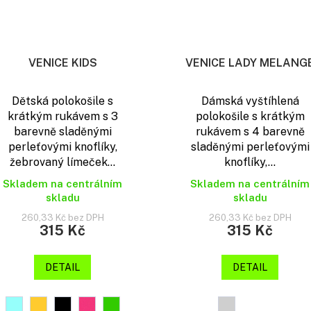
VENICE KIDS
VENICE LADY MELANG
Dětská polokošile s
Dámská vyštíhlená
krátkým rukávem s 3
polokošile s krátkým
barevně sladěnými
rukávem s 4 barevně
perleťovými knoflíky,
sladěnými perleťovými
žebrovaný límeček...
knoflíky,...
Skladem na centrálním
Skladem na centrálním
skladu
skladu
260,33 Kč bez DPH
260,33 Kč bez DPH
315 Kč
315 Kč
DETAIL
DETAIL