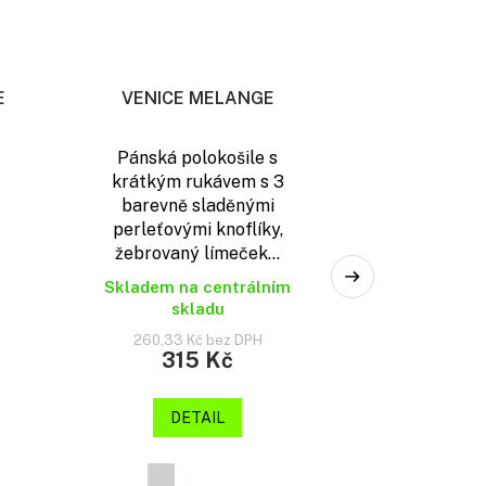
E
VENICE MELANGE
Pánská polokošile s
krátkým rukávem s 3
barevně sladěnými
perleťovými knoflíky,
žebrovaný límeček...
Skladem na centrálním
skladu
260,33 Kč bez DPH
315 Kč
DETAIL