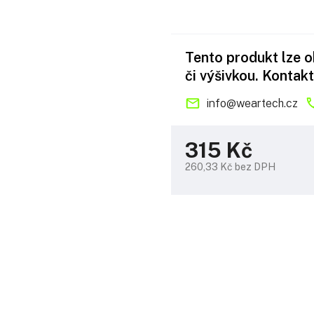
Tento produkt lze 
či výšivkou. Kontakt
info
@
weartech.cz
315 Kč
260,33 Kč bez DPH
Měrná
cena: