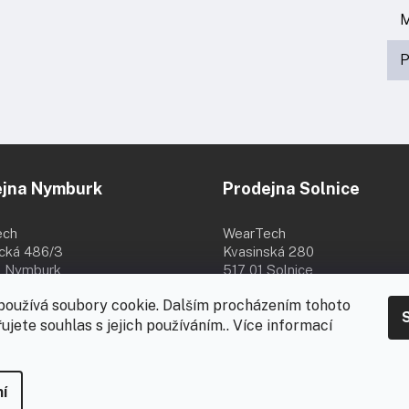
M
P
ejna Nymburk
Prodejna Solnice
ech
WearTech
ická 486/3
Kvasinská 280
 Nymburk
517 01 Solnice
8:00 - 16:00
Po - Pá 8:00 - 16:30
používá soubory cookie. Dalším procházením tohoto
8.
ujete souhlas s jejich používáním.. Více informací
-
za
í