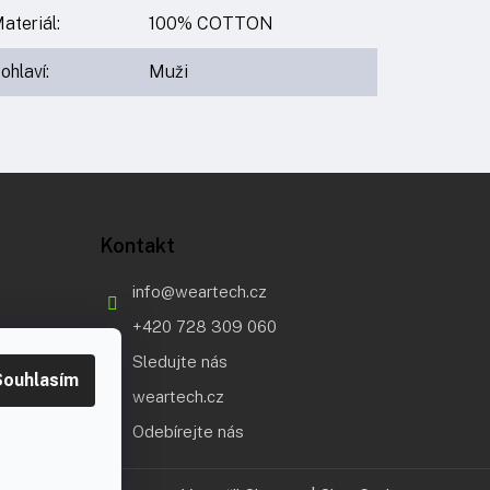
ateriál
:
100% COTTON
ohlaví
:
Muži
Kontakt
info
@
weartech.cz
+420 728 309 060
Sledujte nás
Souhlasím
weartech.cz
Odebírejte nás