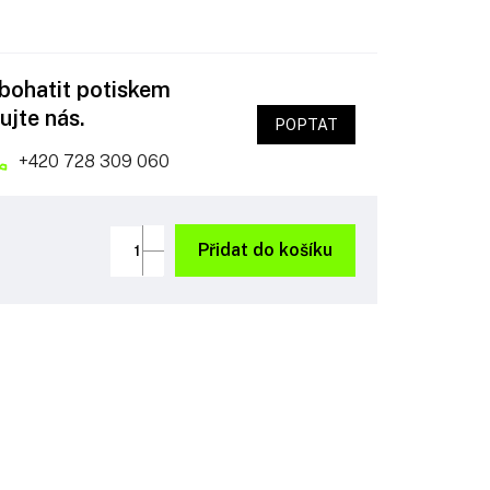
obohatit potiskem
ujte nás.
POPTAT
+420 728 309 060
Přidat do košíku