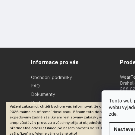
Z
á
Informace pro vás
Prod
p
a
t
WearT
Obchodní podmínky
í
Drahel
FAQ
288 02
Dokumenty
Po - Pá 
Tento web 
Reklamace
Vážení zákazníci, chtěli bychom vás informovat, že od 3. 8. 2026 do 18. 
webu vyjadř
2026 máme celofiremní dovolenou. Během této doby nebudou
zde
.
expedovány žádné zásilky ani realizovány zakázky včetně brandingu. E
shop zůstává v provozu a všechny přijaté objednávky začneme
přednostně odesílat ihned po našem návratu od 19. 8. 2026. Děkujeme 
Nastaven
vaši přízeň a přejeme vám krásné léto!