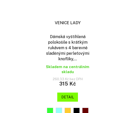
VENICE LADY
Dámská vyštíhlená
polokošile s krátkým
rukávem s 4 barevně
sladěnými perleťovými
knoflíky,...
Skladem na centrálním
skladu
260,33 Kč bez DPH
315 Kč
DETAIL