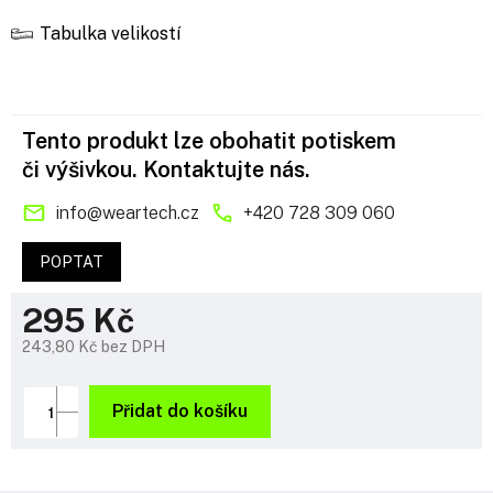
Tabulka velikostí
Tento produkt lze obohatit potiskem
či výšivkou. Kontaktujte nás.
info
@
weartech.cz
+420 728 309 060
POPTAT
295 Kč
243,80 Kč bez DPH
Měrná
cena:
Přidat do košíku