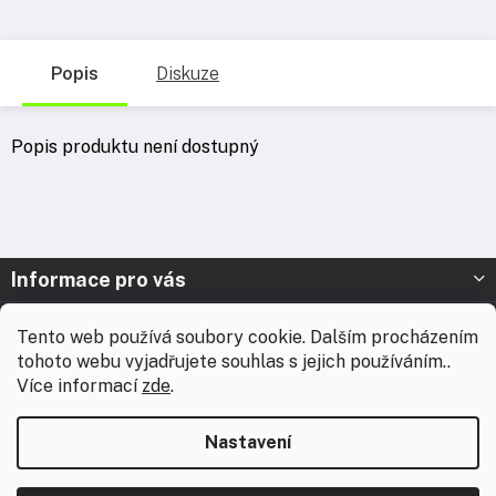
Popis
Diskuze
Popis produktu není dostupný
Z
Informace pro vás
á
p
Prodejna Nymburk
Tento web používá soubory cookie. Dalším procházením
a
tohoto webu vyjadřujete souhlas s jejich používáním..
t
Prodejna Solnice
Více informací
zde
.
í
Vážení zákazníci, chtěli bychom vás informovat, že od 3. 8.
Kontakt
2026 do 18. 8. 2026 máme celofiremní dovolenou. Během této
Nastavení
doby nebudou expedovány žádné zásilky ani realizovány
zakázky včetně brandingu. E-shop zůstává v provozu a
všechny přijaté objednávky začneme přednostně odesílat