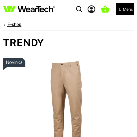
Přejít
na
NÁKUPNÍ
obsah
KOŠÍK
E-shop
TRENDY
Novinka