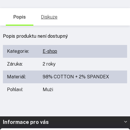
Popis
Diskuze
Popis produktu není dostupný
Kategorie
:
E-shop
Záruka
:
2 roky
Materiál
:
98% COTTON + 2% SPANDEX
Pohlaví
:
Muži
Z
Informace pro vás
á