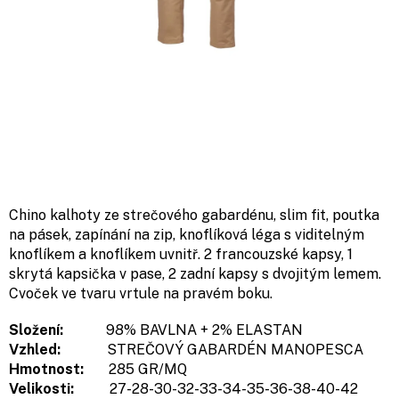
Chino kalhoty ze strečového gabardénu, slim fit, poutka
na pásek, zapínání na zip, knoflíková léga s viditelným
knoflíkem a knoflíkem uvnitř. 2 francouzské kapsy, 1
skrytá kapsička v pase, 2 zadní kapsy s dvojitým lemem.
Cvoček ve tvaru vrtule na pravém boku.
Složení:
98% BAVLNA + 2% ELASTAN
Vzhled:
STREČOVÝ GABARDÉN MANOPESCA
Hmotnost:
285
GR/MQ
Velikosti:
27-28-30-32-33-34-35-36-38-40-42