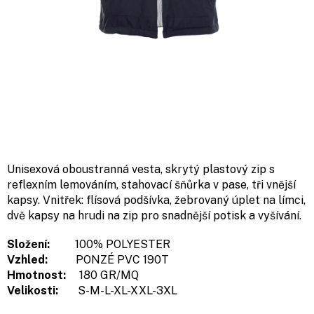
Unisexová oboustranná vesta, skrytý plastový zip s
reflexním lemováním, stahovací šňůrka v pase, tři vnější
kapsy. Vnitřek: flísová podšívka, žebrovaný úplet na límci,
dvě kapsy na hrudi na zip pro snadnější potisk a vyšívání.
Složení:
100% POLYESTER
Vzhled:
PONZÉ PVC 190T
Hmotnost:
180 GR/MQ
Velikosti:
S-M-L-XL-XXL-3XL