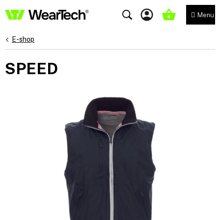
Přejít
na
NÁKUPNÍ
obsah
KOŠÍK
E-shop
SPEED