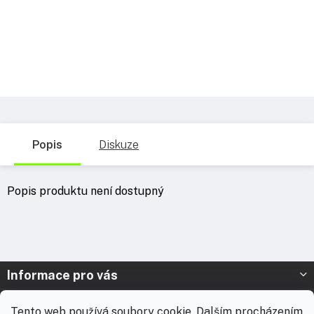
Popis
Diskuze
Popis produktu není dostupný
Z
Informace pro vás
á
p
Prodejna Nymburk
Tento web používá soubory cookie. Dalším procházením