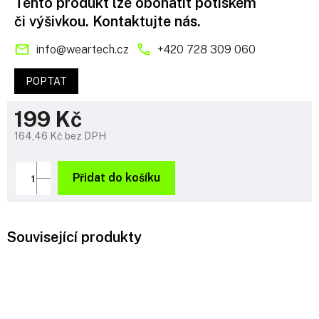
Tento produkt lze obohatit potiskem
či výšivkou. Kontaktujte nás.
info
@
weartech.cz
+420 728 309 060
POPTAT
199 Kč
164,46 Kč bez DPH
Měrná
cena:
Přidat do košíku
Související produkty