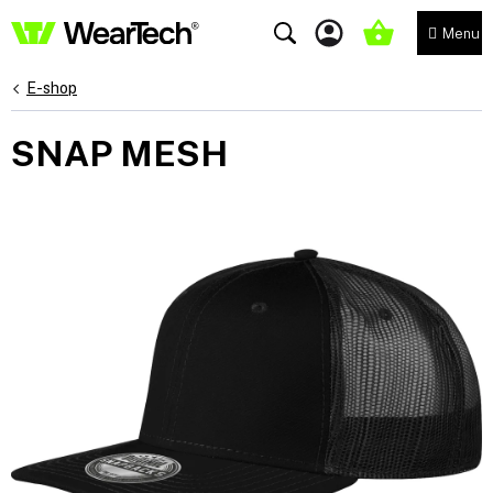
Přejít
na
NÁKUPNÍ
obsah
KOŠÍK
E-shop
SNAP MESH