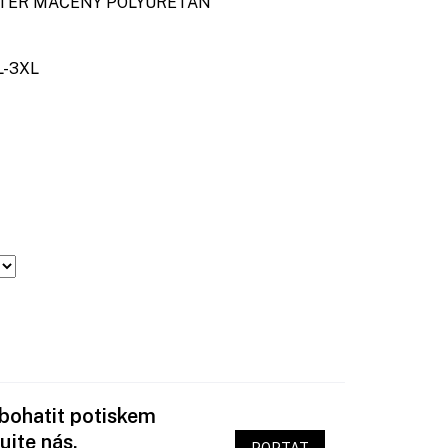
ER MÁČENÝ POLYURETAN
-3XL
obohatit potiskem
ujte nás.