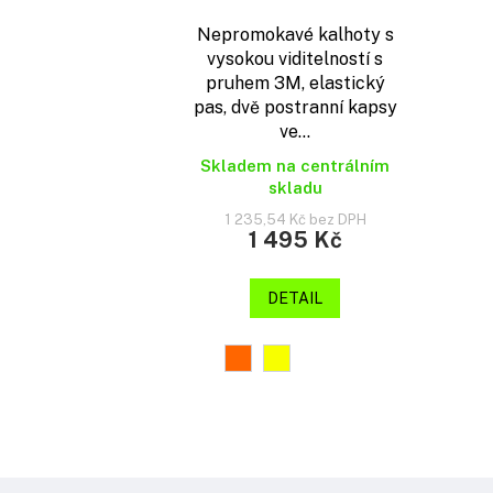
Nepromokavé kalhoty s
vysokou viditelností s
pruhem 3M, elastický
pas, dvě postranní kapsy
ve...
Skladem na centrálním
skladu
1 235,54 Kč bez DPH
1 495 Kč
DETAIL