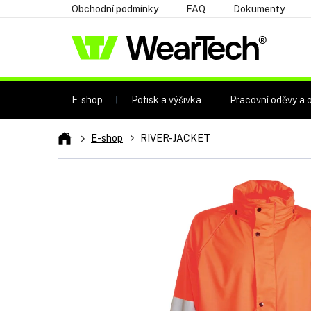
Přejít
Obchodní podmínky
FAQ
Dokumenty
na
obsah
E-shop
Potisk a výšivka
Pracovní oděvy a o
Domů
E-shop
RIVER-JACKET