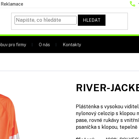
Reklamace
HLEDAT
buv pro firmy
O nás
Kontakty
RIVER-JACK
Pláštěnka s vysokou viditel
nylonový celozip s klopou n
pase, rovné rukávy s vnitř
psaníčka s klopou, tepelně