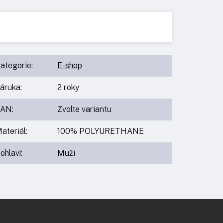
ategorie
:
E-shop
áruka
:
2 roky
EAN
:
Zvolte variantu
ateriál
:
100% POLYURETHANE
ohlaví
:
Muži