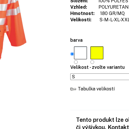
Složení:
100% POLYEST
Vzhled:
POLYURETAN
Hmotnost:
180 GR/MQ
Velikosti:
S-M-L-XL-XXL
barva
Velikost - zvolte variantu
Tabulka velikostí
Tento produkt lze 
či výšivkou. Kontakt