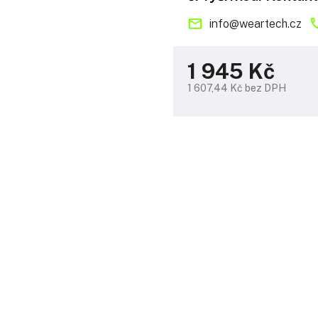
info
@
weartech.cz
1 945 Kč
1 607,44 Kč bez DPH
Měrná
cena: