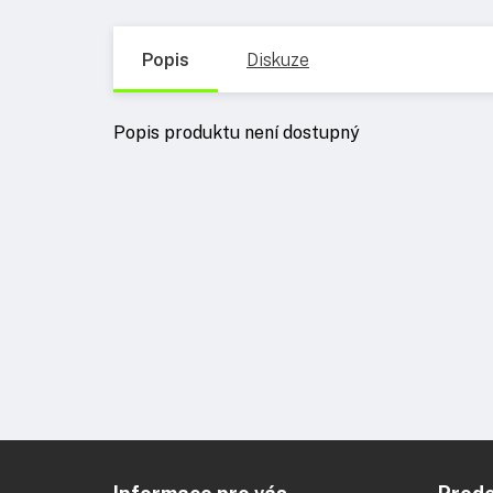
Popis
Diskuze
Popis produktu není dostupný
Z
á