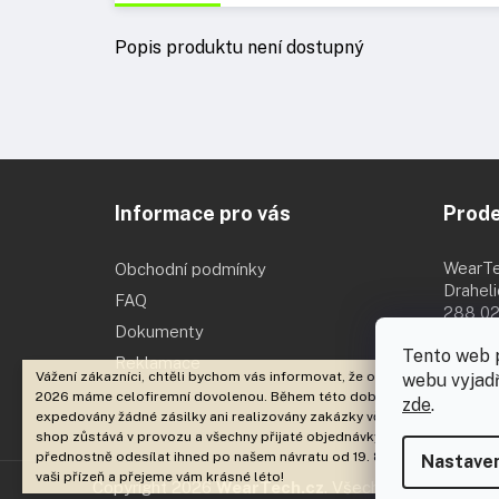
Popis produktu není dostupný
Z
á
Informace pro vás
Prod
p
a
t
WearT
Obchodní podmínky
í
Drahel
FAQ
288 02
Dokumenty
Po - Pá 
Tento web 
Reklamace
Vážení zákazníci, chtěli bychom vás informovat, že od 3. 8. 2026 do 18. 
webu vyjadř
2026 máme celofiremní dovolenou. Během této doby nebudou
zde
.
expedovány žádné zásilky ani realizovány zakázky včetně brandingu. E
shop zůstává v provozu a všechny přijaté objednávky začneme
přednostně odesílat ihned po našem návratu od 19. 8. 2026. Děkujeme 
Nastaven
vaši přízeň a přejeme vám krásné léto!
Copyright 2026
WearTech.cz
. Všechna práva vyhraz