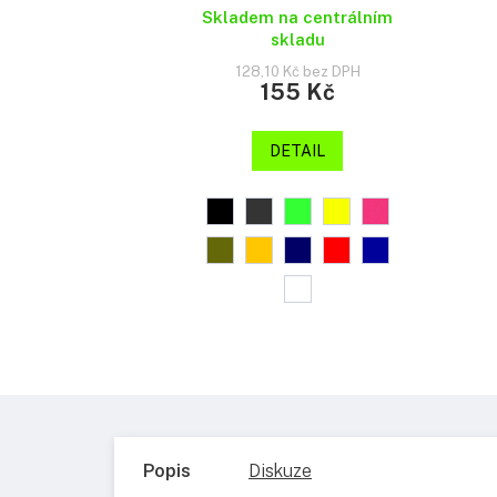
Skladem na centrálním
skladu
128,10 Kč bez DPH
155 Kč
DETAIL
Popis
Diskuze