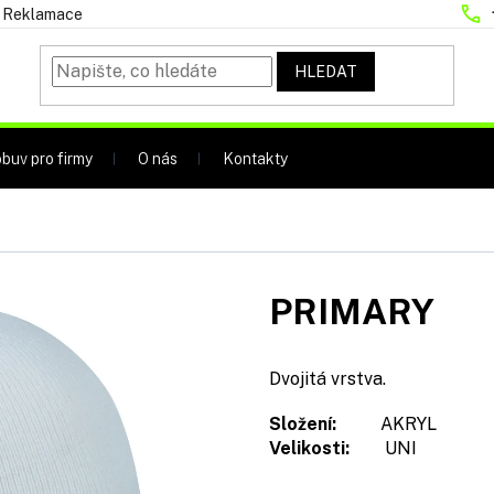
Reklamace
HLEDAT
buv pro firmy
O nás
Kontakty
PRIMARY
Dvojitá vrstva.
Složení:
AKRYL
Velikosti:
UNI