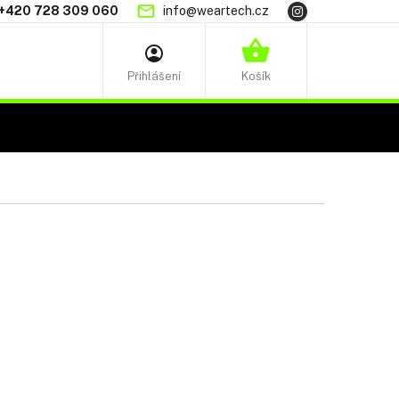
+420 728 309 060
info@weartech.cz
NÁKUPNÍ
KOŠÍK