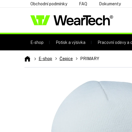
Přejít
Obchodní podmínky
FAQ
Dokumenty
na
obsah
E-shop
Potisk a výšivka
Pracovní oděvy a o
Domů
E-shop
Čepice
PRIMARY