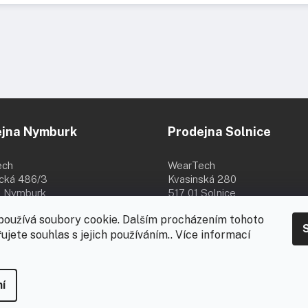
ejna Nymburk
Prodejna Solnice
ech
WearTech
ická 486/3
Kvasinská 280
 Nymburk
517 01 Solnice
8:00 - 16:00
Po - Pá 8:00 - 16:30
používá soubory cookie. Dalším procházením tohoto
8.
ujete souhlas s jejich používáním.. Více informací
-
za
í
ena.