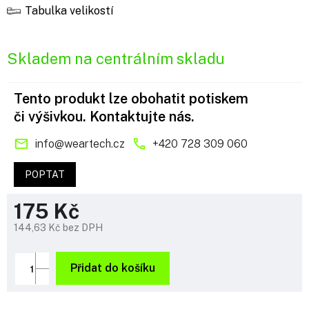
Tabulka velikostí
Skladem na centrálním skladu
Tento produkt lze obohatit potiskem
či výšivkou. Kontaktujte nás.
info
@
weartech.cz
+420 728 309 060
POPTAT
175 Kč
144,63 Kč bez DPH
Měrná
cena:
Přidat do košíku