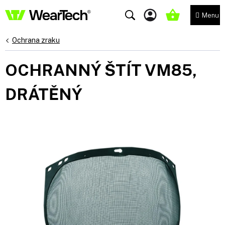
Přejít
na
NÁKUPNÍ
obsah
KOŠÍK
Ochrana zraku
OCHRANNÝ ŠTÍT VM85,
DRÁTĚNÝ