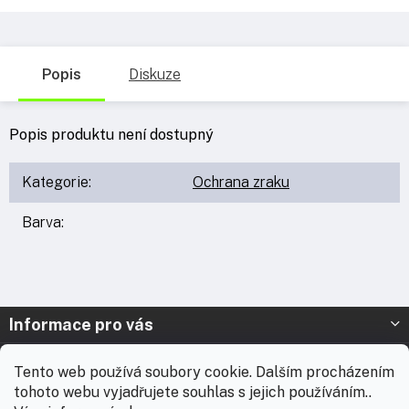
Popis
Diskuze
Popis produktu není dostupný
Kategorie
:
Ochrana zraku
Barva
:
Z
Informace pro vás
á
p
Prodejna Nymburk
Tento web používá soubory cookie. Dalším procházením
a
tohoto webu vyjadřujete souhlas s jejich používáním..
t
Prodejna Solnice