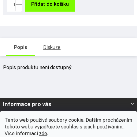
cena:
Přidat do košíku
Popis
Diskuze
Popis produktu není dostupný
Z
Informace pro vás
á
p
Prodejna Nymburk
Tento web používá soubory cookie. Dalším procházením
a
tohoto webu vyjadřujete souhlas s jejich používáním..
t
Prodejna Solnice
Více informací
zde
.
í