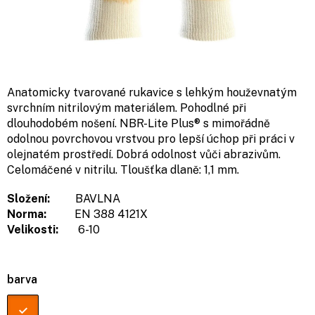
Anatomicky tvarované rukavice s lehkým houževnatým
svrchním nitrilovým materiálem. Pohodlné při
dlouhodobém nošení. NBR-Lite Plus® s mimořádně
odolnou povrchovou vrstvou pro lepší úchop při práci v
olejnatém prostředí. Dobrá odolnost vůči abrazivům.
Celomáčené v nitrilu. Tloušťka dlaně:
1,1 mm.
Složení:
BAVLNA
Norma:
EN 388 4121X
Velikosti:
6-10
barva