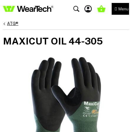
Přejít
na
NÁKUPNÍ
obsah
KOŠÍK
ATG®
MAXICUT OIL 44-305