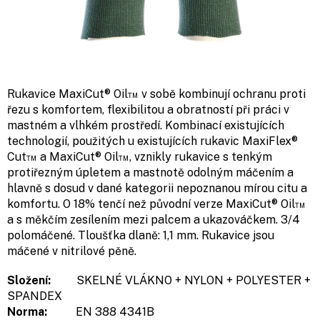
Rukavice MaxiCut® Oil™ v sobě kombinují ochranu proti
řezu s komfortem, flexibilitou a obratností při práci v
mastném a vlhkém prostředí. Kombinací existujících
technologií, použitých u existujících rukavic MaxiFlex®
Cut™ a MaxiCut® Oil™, vznikly rukavice s tenkým
protiřezným úpletem a mastnotě odolným máčením a
hlavně s dosud v dané kategorii nepoznanou mírou citu a
komfortu. O 18% tenčí než původní verze MaxiCut® Oil™
a s měkčím zesílením mezi palcem a ukazováčkem. 3/4
polomáčené. Tloušťka dlaně:
1,1 mm. Rukavice jsou
máčené v nitrilové pěně.
Složení:
SKELNÉ VLÁKNO + NYLON + POLYESTER +
SPANDEX
Norma:
EN 388 4341B