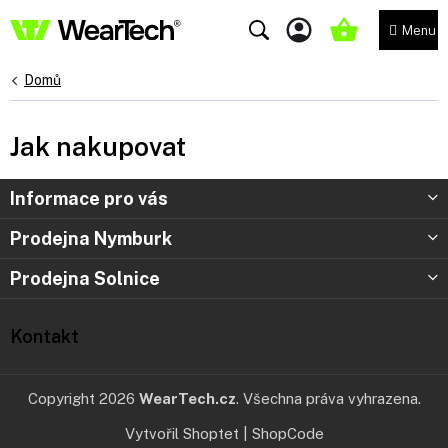
Přejít
na
NÁKUPNÍ
obsah
KOŠÍK
Domů
Jak nakupovat
Z
Informace pro vás
á
p
Prodejna Nymburk
a
t
Prodejna Solnice
í
Kontakt
Copyright 2026
WearTech.cz
. Všechna práva vyhrazena.
Vytvořil Shoptet
|
ShopCode