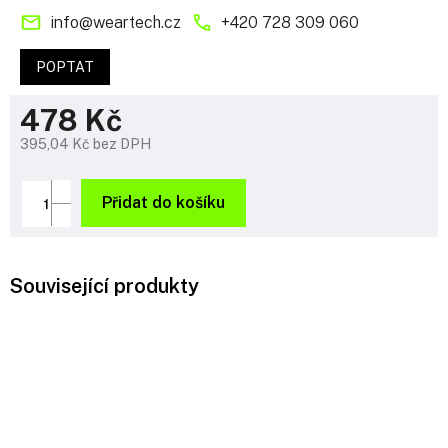
info
@
weartech.cz
+420 728 309 060
POPTAT
478 Kč
395,04 Kč bez DPH
Měrná
cena:
Přidat do košíku
Související produkty