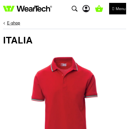
Přejít
na
NÁKUPNÍ
obsah
KOŠÍK
E-shop
ITALIA