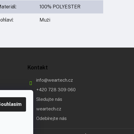
ateriál
:
100% POLYESTER
ohlaví
:
Muži
Kontakt
info
@
weartech.cz
+420 728 309 060
Sledujte nás
Souhlasím
weartech.cz
Odebírejte nás