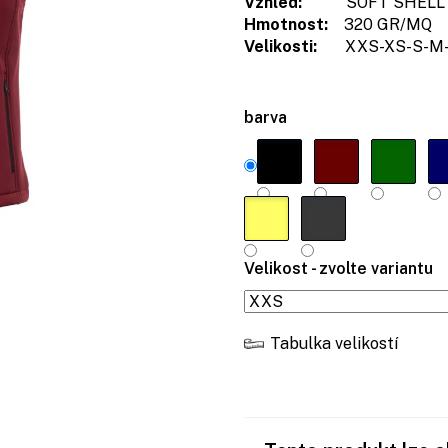
Vzhled:
SOFT SHELL M
Hmotnost:
320 GR/MQ
Velikosti:
XXS-XS-S-M-
barva
Velikost - zvolte variantu
Tabulka velikostí