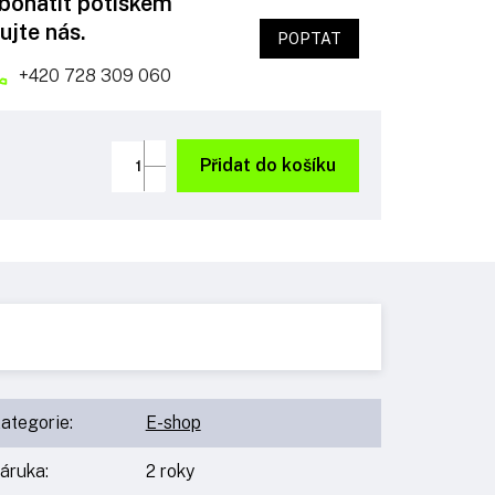
obohatit potiskem
ujte nás.
POPTAT
+420 728 309 060
Přidat do košíku
ategorie
:
E-shop
áruka
:
2 roky