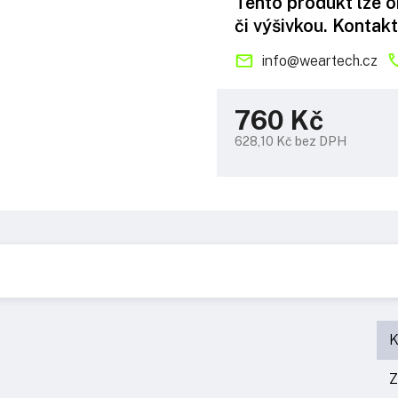
Tento produkt lze 
či výšivkou. Kontakt
info
@
weartech.cz
760 Kč
628,10 Kč bez DPH
Měrná
cena:
K
Z