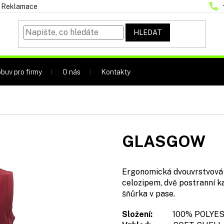
Reklamace
HLEDAT
buv pro firmy
O nás
Kontakty
GLASGOW
Ergonomická dvouvrstvová v
celozipem, dvě postranní ka
šňůrka v pase.
Složení:
100% POLYES