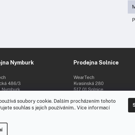
M
P
ejna Nymburk
Prodejna Solnice
ech
WearTech
ická 486/3
Kvasinská 280
 Nymburk
517 01 Solnice
8:00 - 16:00
Po - Pá 8:00 - 16:30
používá soubory cookie. Dalším procházením tohoto
8.
ujete souhlas s jejich používáním.. Více informací
-
za
í