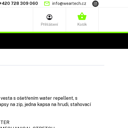
+420 728 309 060
info@weartech.cz
NÁKUPNÍ
KOŠÍK
esta s ošetřením water repellent, s
psy na zip, jedna kapsa na hrudi, stahovací
TER