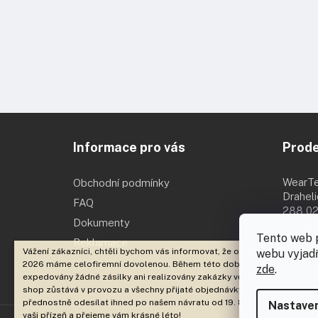
Z
á
Informace pro vás
Prod
p
a
t
WearT
Obchodní podmínky
í
Drahel
FAQ
288 02
Dokumenty
Po - Pá 
Tento web 
Reklamace
Vážení zákazníci, chtěli bychom vás informovat, že od 3. 8. 2026 do 18. 
webu vyjadř
2026 máme celofiremní dovolenou. Během této doby nebudou
zde
.
expedovány žádné zásilky ani realizovány zakázky včetně brandingu. E
shop zůstává v provozu a všechny přijaté objednávky začneme
přednostně odesílat ihned po našem návratu od 19. 8. 2026. Děkujeme 
Nastaven
vaši přízeň a přejeme vám krásné léto!