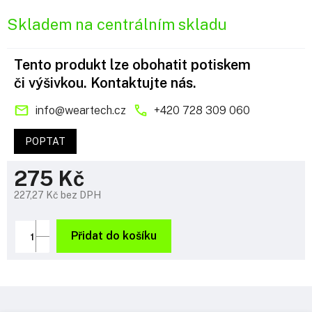
Skladem na centrálním skladu
Tento produkt lze obohatit potiskem
či výšivkou. Kontaktujte nás.
info
@
weartech.cz
+420 728 309 060
POPTAT
275 Kč
227,27 Kč bez DPH
Měrná
cena:
Přidat do košíku