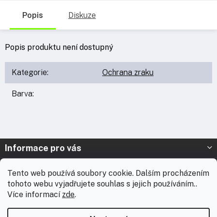
Popis
Diskuze
Popis produktu není dostupný
Kategorie
:
Ochrana zraku
Barva
:
Z
Informace pro vás
á
p
Prodejna Nymburk
Tento web používá soubory cookie. Dalším procházením
a
tohoto webu vyjadřujete souhlas s jejich používáním..
t
Prodejna Solnice
Více informací
zde
.
í
Vážení zákazníci, chtěli bychom vás informovat, že od 3. 8.
Kontakt
2026 do 18. 8. 2026 máme celofiremní dovolenou. Během této