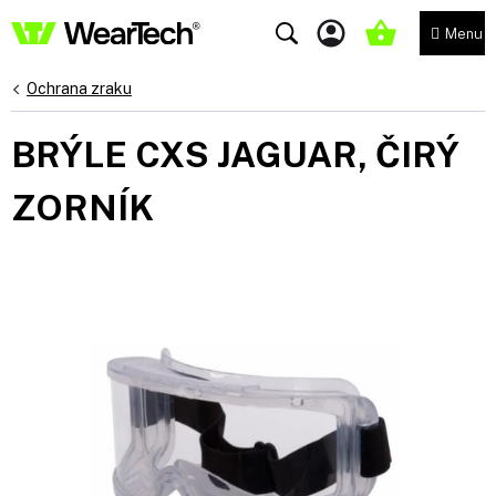
Přejít
na
NÁKUPNÍ
obsah
KOŠÍK
Ochrana zraku
BRÝLE CXS JAGUAR, ČIRÝ
ZORNÍK