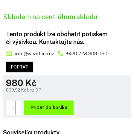
Skladem na centrálním skladu
Tento produkt lze obohatit potiskem
či výšivkou. Kontaktujte nás.
info
@
weartech.cz
+420 728 309 060
POPTAT
980 Kč
809,92 Kč bez DPH
Měrná
cena:
Přidat do košíku
Související produkty