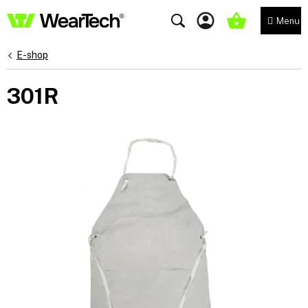
Přejít
na
NÁKUPNÍ
obsah
KOŠÍK
E-shop
301R