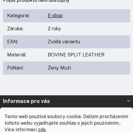
Popis produktu není dostupný
Kategorie
:
E-shop
Záruka
:
2 roky
EAN
:
Zvolte variantu
Materiál
:
BOVINE SPLIT LEATHER
Pohlaví
:
Ženy, Muži
Z
Informace pro vás
á
p
Prodejna Nymburk
Tento web používá soubory cookie. Dalším procházením
a
tohoto webu vyjadřujete souhlas s jejich používáním..
t
Prodejna Solnice
Více informací
zde
.
í