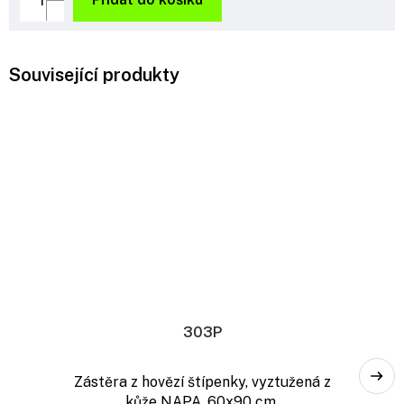
Související produkty
303P
Zástěra z hovězí štípenky, vyztužená z
kůže NAPA, 60x90 cm.