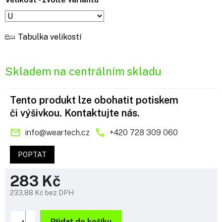
Tabulka velikostí
Skladem na centrálním skladu
Tento produkt lze obohatit potiskem
či výšivkou. Kontaktujte nás.
info
@
weartech.cz
+420 728 309 060
POPTAT
283 Kč
233,88 Kč bez DPH
Měrná
cena:
Přidat do košíku